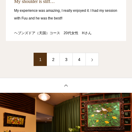
My shoulder is stiff…
My experience was amazing, I really enjoyed it. I had my session
with Fuu and he was the best‼
ヘブンズドア（天国）コース 20代女性 Hさん
1
2
3
4